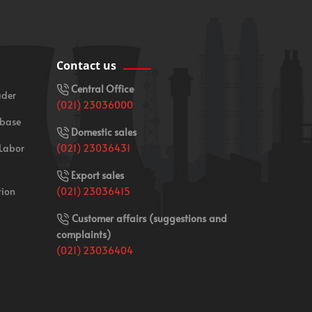
Contact us
Central Office
ader
(021) 23036000
 base
Domestic sales
 Labor
(021) 23036431
Export sales
tion
(021) 23036415
Customer affairs (suggestions and
complaints)
(021) 23036404