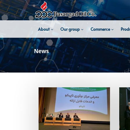
About
Our group
Commerce
Prod
News