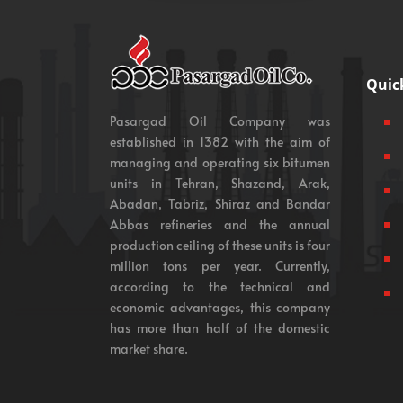
Quic
Pasargad Oil Company was
established in 1382 with the aim of
managing and operating six bitumen
units in Tehran, Shazand, Arak,
Abadan, Tabriz, Shiraz and Bandar
Abbas refineries and the annual
production ceiling of these units is four
million tons per year. Currently,
according to the technical and
economic advantages, this company
has more than half of the domestic
market share.