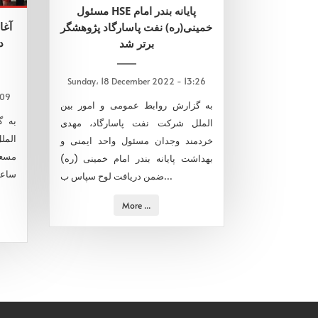
مسئول HSE پایانه بندر امام
آغا
خمینی(ره) نفت پاسارگاد پژوهشگر
د
برتر شد
Sunday، 18 December 2022 - 13:26
:09
به گزارش روابط عمومی و امور بین
به گ
الملل شرکت نفت پاسارگاد، مهدی
المل
خردمند وجدان مسئول واحد ایمنی و
مسعو
بهداشت پایانه بندر امام خمینی (ره)
ساعت
ضمن دریافت لوح سپاس ب...
More ...