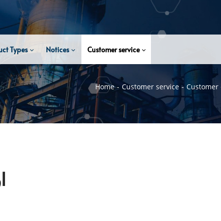
uct Types
Notices
Customer service
Home
Customer service
Customer
ا