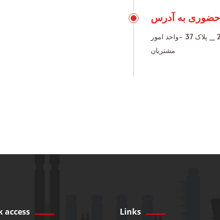
حضوری به آدرس
تهران ـ بلوار دریا ـ خیابان مطهری شمالی ـ کوچه ساحل 2 _ پلاک 37 -واحد امور
مشتریان
k access
Links