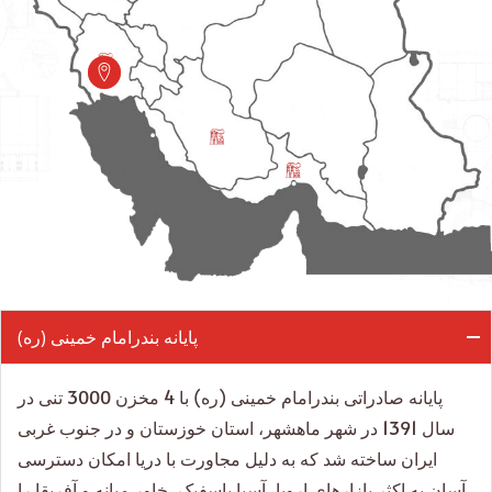
پایانه بندرامام خمینی (ره)
پایانه صادراتی بندرامام خمینی (ره) با 4 مخزن 3000 تنی در
سال 1391 در شهر ماهشهر، استان خوزستان و در جنوب غربی
ایران ساخته شد که به دلیل مجاورت با دریا امکان دسترسی
آسان به اکثر بازارهای اروپا، آسیا پاسفیک، خاور میانه و آفریقا را