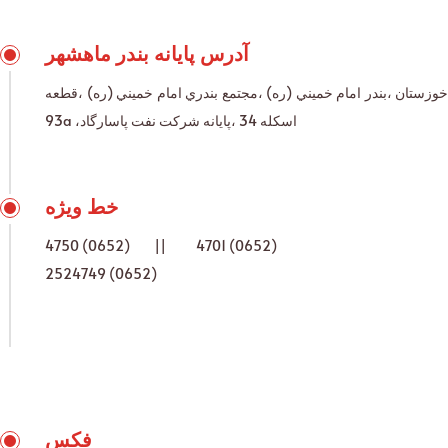
آدرس پایانه بندر ماهشهر
خوزستان ،بندر امام خميني (ره) ،مجتمع بندري امام خميني (ره) ،قطعه
93a ،اسكله 34 ،پايانه شركت نفت پاسارگاد
خط ویژه
4750 (0652) || 4701 (0652)
2524749 (0652)
فکس