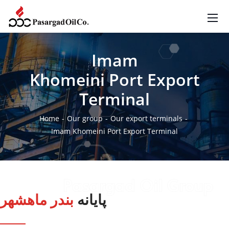
Imam
Khomeini Port Export
Terminal
Home
Our group
Our export terminals
Imam Khomeini Port Export Terminal
Pasargad Oil Group
پایانه
بندر ماهشهر