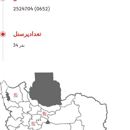
2524704 (0652)
تعدادپرسنل
34 نفر