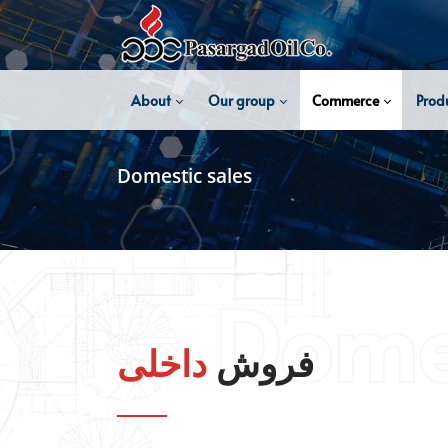
About
Our group
Commerce
Prod
Domestic
sales
Domes
فروش
داخلی