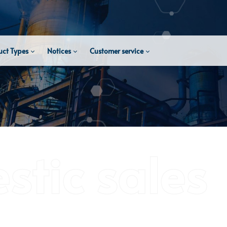
uct Types
Notices
Customer service
tic sales