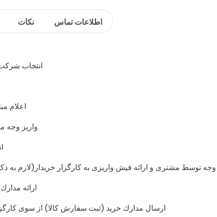
اطلاعات تماس
نکات
انتخاب شرکت 
اعلام مب
واريز وجه معادل 10% مبلغ تناژ درخواس
ان
ارائه مدارك
ارسال مدارك خريد (ثبت سفارش كالا) از سوی كارگز