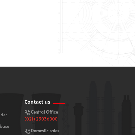
Contact us
Central Office
ader
(021) 23036000
 base
Domestic sales