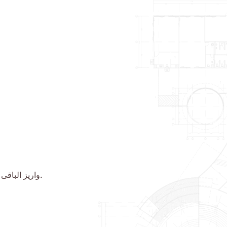
واريز الباقی وجه توسط مشتری و ارائه فيش واريزی به كارگزار خریدار(لازم به ذكر است مهلت تسويه نقدی 3 روز كاری می باشد).