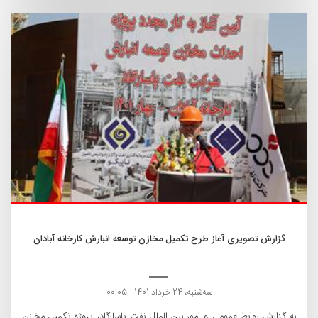
گزارش تصویری آغاز طرح تکمیل مخازن توسعه انبارش کارخانه آبادان
ﺳﻪشنبه، 24 خرداد 1401 - 00:05
به گزارش روابط عمومی و امور بین الملل نفت پاسارگاد، پروژه تکمیل مخازن