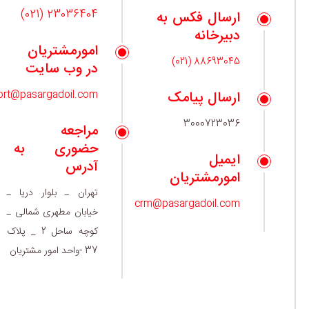
23036404 (021)
ارسال فکس به
دبیرخانه
امورمشتریان
88693045 (021)
در وب سایت
ارسال پیامک
ort@pasargadoil.com
3000723036
مراجعه
حضوری به
ایمیل
آدرس
امورمشتریان
تهران ـ بلوار دریا ـ
crm@pasargadoil.com
خیابان مطهری شمالی ـ
کوچه ساحل 2 _ پلاک
37 -واحد امور مشتریان