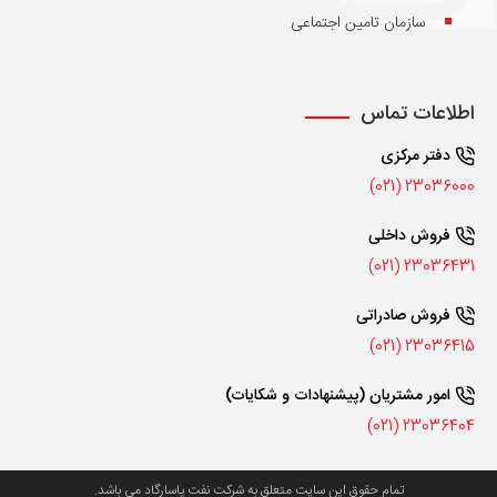
سازمان تامین اجتماعی
اطلاعات تماس
دفتر مرکزی
23036000 (021)
فروش داخلی
23036431 (021)
فروش صادراتی
23036415 (021)
امور مشتریان (پیشنهادات و شکایات)
23036404 (021)
تمام حقوق این سایت متعلق به شرکت نفت پاسارگاد می باشد.