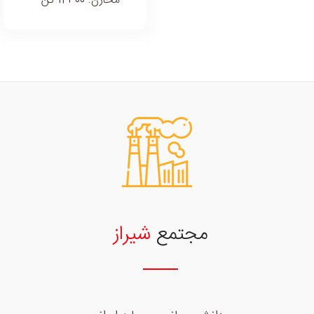
مخازن: 12300 تن
مجتمع
شیراز