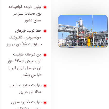
اولين دارنده گواهينامه
لوح صنعت سبز در
سطح كشور
خط تولید قیرهای
امولسیونی ، کاتیونیک
با ظرفیت 75 تن در روز
اين كارخانه ظرفيت
توليد بيش از 440 هزار
تن در سال انواع قير را
دارا مي باشد.
ظرفيت توليد عملياتی:
1400 تن در روز
ظرفيت ذخيره سازی