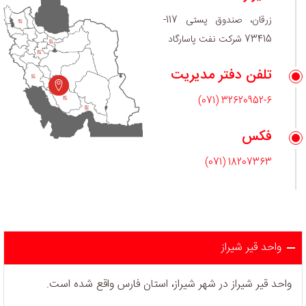
زرقان، صندوق پستی 117-
73415 شرکت نفت پاسارگاد
تلفن دفتر مدیریت
32620952-6 (071)
فکس
18207363 (071)
واحد قير شيراز
واحد قير شيراز در شهر شيراز، استان فارس واقع شده است.