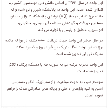
اين واحد در سال ١٣۶٣ بر اساس دانش فنی مهندسین کشور راه
اندازی شده است. اين واحد در پالايشگاه شيراز واقع شده و ته
مانده برج تقطير در خلا (VB) توليدی پالايشگاه شيراز را به طور
مستقيم دريافت و گريدهای مختلف قير نفوذی، عملکردی،
امولسيون، محلول و پليمری را توليد می کند.
در حال حاضر اين واحد جهت دريافت ٨٨٠٠ بشکه در روز ته مانده
برج تقطير، توليد 1400 متريک تن قير در روز و ذخيره ١٢3٠٠
متريک تن قير تجهيز شده است.
اين واحد قادر به عرضه قير به صورت فله با دستگاه پرکننده تانکر
تجهيز شده است.
مجتمع شیراز به جهت موقعیت ژئواستراتژیک امکان دسترسی
آسان به کلیه بازارهای داخلی و پایانه های صادراتی هدف را فراهم
نموده است.