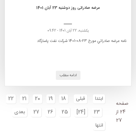
عرضه صادراتی روز دوشنبه 23 آبان 1401
یکشنبه، 22 آبان 1401 - 09:42
نامه عرضه صادراتي مورخ 23-08-1401 شركت نفت پاسارگاد
ادامه مطلب
ابتدا
قبلی
18
19
20
21
22
صفحه
24 از
23
[24]
25
26
27
بعدی
27
انتها