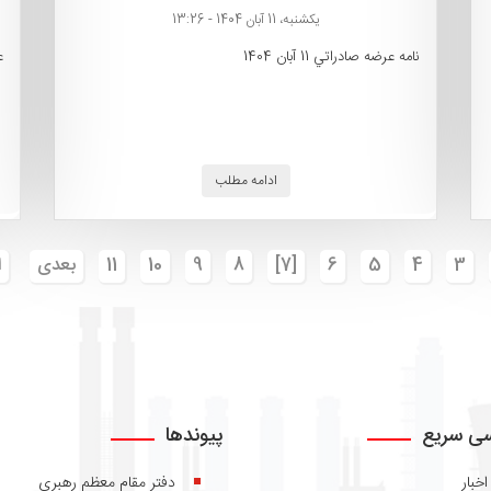
یکشنبه، 11 آبان 1404 - 13:26
نامه عرضه صادراتي 11 آبان 1404
ع
ادامه مطلب
3
4
5
6
[7]
8
9
10
11
بعدی
ا
ی سریع
پیوندها
اخبار
دفتر مقام معظم رهبری